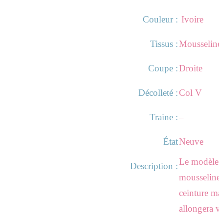
Couleur :
Ivoire
Tissus :
Mousselin
Coupe :
Droite
Décolleté :
Col V
Traine :
–
État
Neuve
Le modèle
Description :
mousseline,
ceinture ma
allongera v