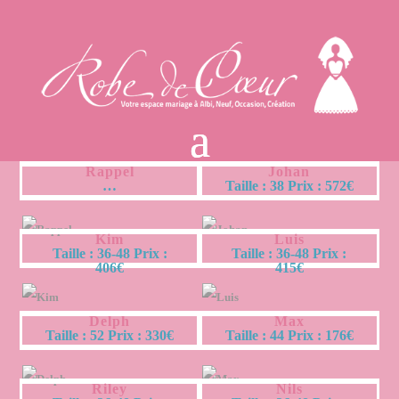
Rappel
Johan
…
Taille : 38 Prix : 572€
Kim
Luis
Taille : 36-48 Prix :
Taille : 36-48 Prix :
406€
415€
Delph
Max
Taille : 52 Prix : 330€
Taille : 44 Prix : 176€
Riley
Nils