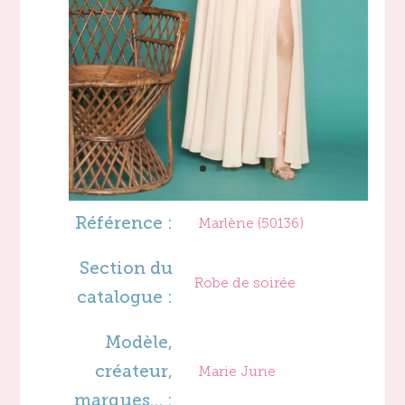
Référence :
Marlène (50136)
Section du
Robe de soirée
catalogue :
Modèle,
créateur,
Marie June
marques… :