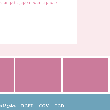
c un petit jupon pour la photo
Aloïse
Loréa
 légales
RGPD
CGV
CGD