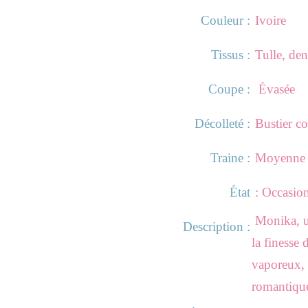
Couleur :
Ivoire
Tissus :
Tulle, dent
Coupe :
Évasée
Décolleté :
Bustier c
Traine :
Moyenne
État
: Occasio
Monika, un
Description :
la finesse 
vaporeux, 
romantiqu