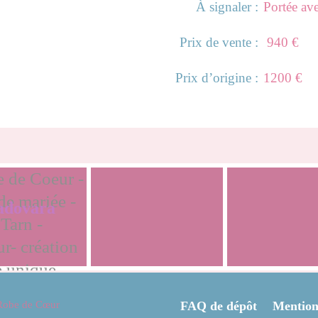
À signaler :
Portée ave
Prix de vente :
940 €
Prix d’origine :
1200 €
Soonaj
Celine
adovara
Robe de Cœur
FAQ de dépôt
Mentions