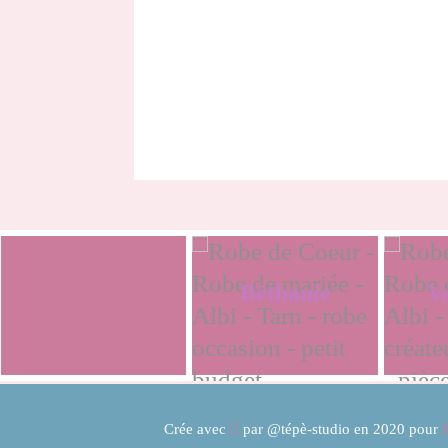
Bérénice
Béthanie
V
Crée avec

par
@tépè-studio
en 2020 pour