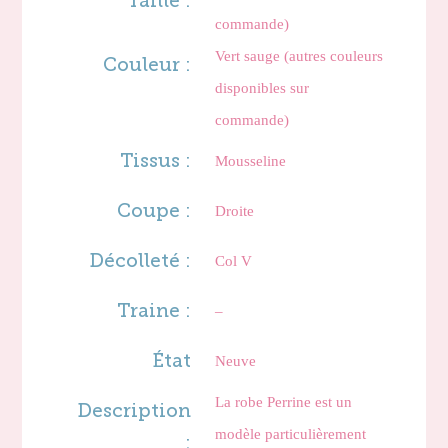
Taille :
commande)
Vert sauge (autres couleurs
Couleur :
disponibles sur
commande)
Tissus :
Mousseline
Coupe :
Droite
Décolleté :
Col V
Traine :
–
État
Neuve
La robe Perrine est un
Description
modèle particulièrement
: