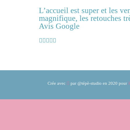
L’accueil est super et les ve
magnifique, les retouches tr
Avis Google

Crée avec

par
@tépè-studio
en 2020 pour