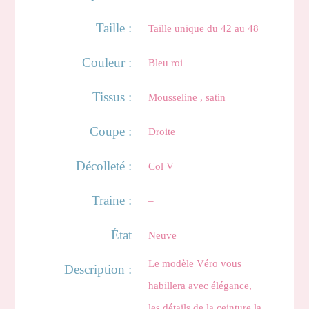
Taille :
Taille unique du 42 au 48
Couleur :
Bleu roi
Tissus :
Mousseline , satin
Coupe :
Droite
Décolleté :
Col V
Traine :
–
État
Neuve
Le modèle Véro vous
Description :
habillera avec élégance,
les détails de la ceinture la