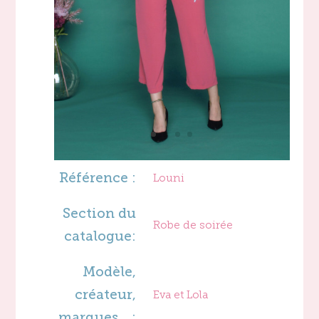
Référence :
Louni
Section du
Robe de soirée
catalogue:
Modèle,
créateur,
Eva et Lola
marques… :